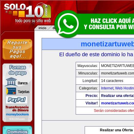
monetizartuwe
El dueño de este dominio lo ha
Mayusculas:
MONETIZARTUWE
Minusculas:
monetizartuweb.co
Longitud:
14 caracteres
Categorias:
Internet
,
Web Hostin
Precio:
Realizar una oferta
Visitar!
monetizartuweb.c
Serán consideradas ofer
Realizar una Oferta