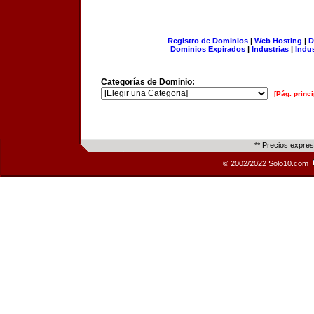
Registro de Dominios
|
Web Hosting
|
D
Dominios Expirados
|
Industrias
|
Indu
Categorías de Dominio:
[Pág. princi
** Precios expre
© 2002/2022 Solo10.com