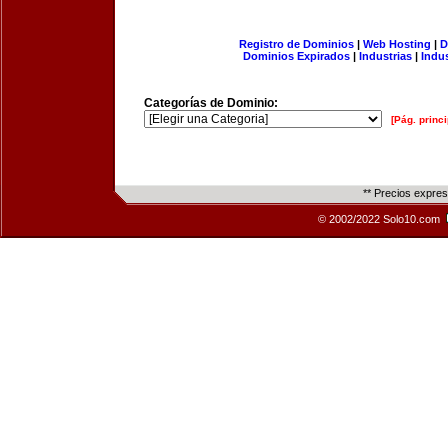
Registro de Dominios
|
Web Hosting
|
D
Dominios Expirados
|
Industrias
|
Indu
Categorías de Dominio:
[Pág. princi
** Precios expre
© 2002/2022 Solo10.com