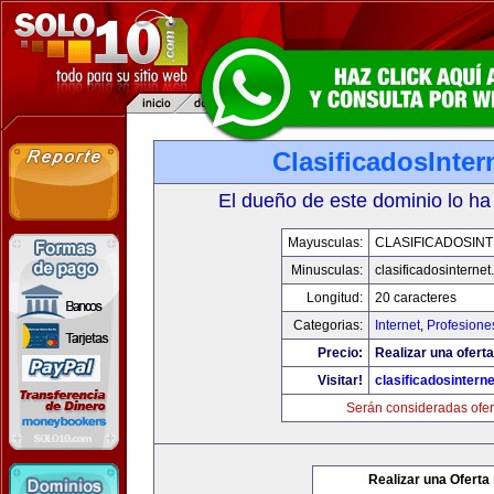
ClasificadosInte
El dueño de este dominio lo ha
Mayusculas:
CLASIFICADOSIN
Minusculas:
clasificadosinterne
Longitud:
20 caracteres
Categorias:
Internet
,
Profesione
Precio:
Realizar una oferta
Visitar!
clasificadosintern
Serán consideradas ofer
Realizar una Oferta