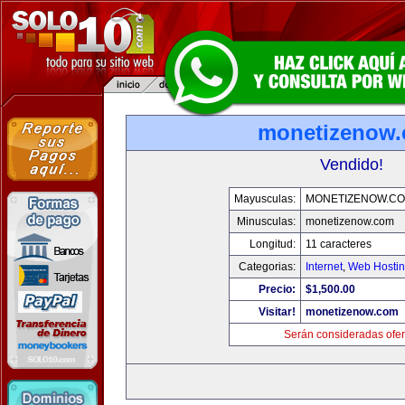
monetizenow
Vendido!
Mayusculas:
MONETIZENOW.C
Minusculas:
monetizenow.com
Longitud:
11 caracteres
Categorias:
Internet
,
Web Hostin
Precio:
$1,500.00
Visitar!
monetizenow.com
Serán consideradas ofer