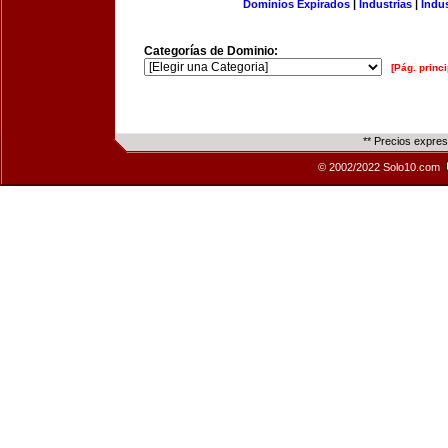
Dominios Expirados
|
Industrias
|
Indu
Categorías de Dominio:
[Pág. princi
** Precios expre
© 2002/2022 Solo10.com