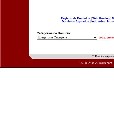
Registro de Dominios
|
Web Hosting
|
D
Dominios Expirados
|
Industrias
|
Indu
Categorías de Dominio:
[Pág. princi
** Precios expre
© 2002/2022 Solo10.com