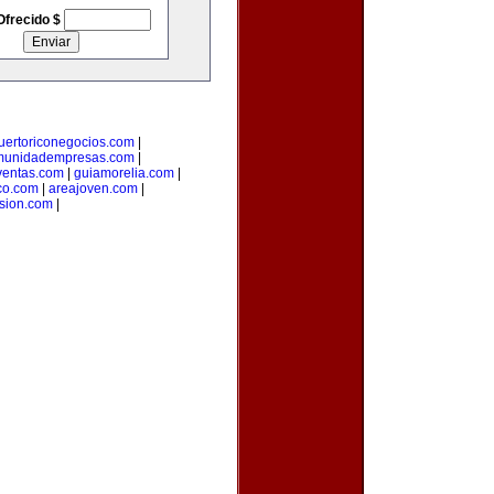
Ofrecido $
uertoriconegocios.com
|
munidadempresas.com
|
ventas.com
|
guiamorelia.com
|
co.com
|
areajoven.com
|
rsion.com
|