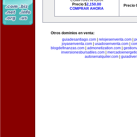
COMPRAR AHORA
Precio $
2,150.00
Precio 
COMPRAR AHORA
Otros dominios en venta:
guiadesantiago.com
|
relojesenventa.com
|
p
joyasenventa.com
|
usadosenventa.com
|
co
blogdefinanzas.com
|
admonetization.com
|
gestion
inversionesbursatiles.com
|
mercadoenergeti
autosenalquiler.com
|
guiadive