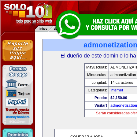
admonetizatio
El dueño de este dominio lo ha
Mayusculas:
ADMONETIZAT
Minusculas:
admonetization
Longitud:
14 caracteres
Categorias:
Internet
Precio:
$2,150.00
Visitar!
admonetizatio
Serán consideradas ofer
R