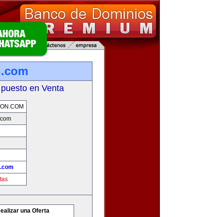
n.com
 puesto en Venta
ION.COM
.com
n.com
tas
ealizar una Oferta