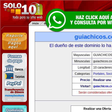
guiachicos.
El dueño de este dominio lo ha
Mayusculas:
GUIACHICO
Minusculas:
guiachicos.c
Longitud:
10 caracteres
Categorias:
Portales
,
Soc
Precio:
Realizar una 
Visitar!
guiachicos.
Serán consideradas ofer
Realizar una Oferta