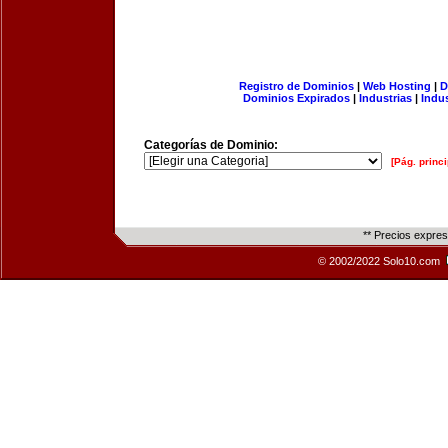
Registro de Dominios
|
Web Hosting
|
D
Dominios Expirados
|
Industrias
|
Indu
Categorías de Dominio:
[Pág. princi
** Precios expre
© 2002/2022 Solo10.com