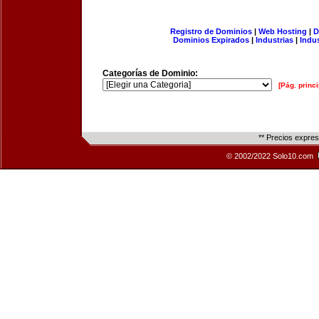
Registro de Dominios
|
Web Hosting
|
D
Dominios Expirados
|
Industrias
|
Indu
Categorías de Dominio:
[Pág. princi
** Precios expre
© 2002/2022 Solo10.com