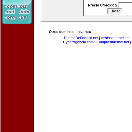
Precio Ofrecido $
Otros dominios en venta:
DirectoDeFabrica.net
|
VentasInternet.net
CyberAgencia.com
|
ComprasInternet.net
|