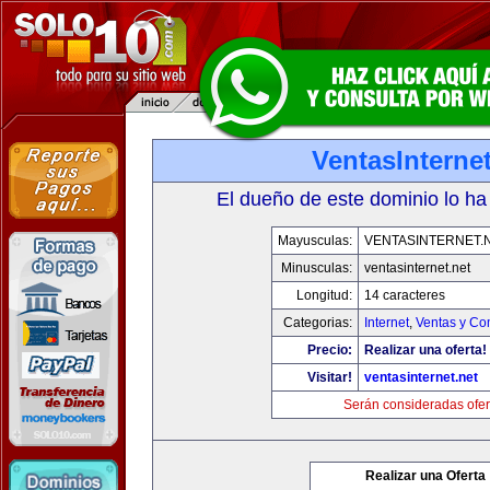
VentasInternet
El dueño de este dominio lo ha
Mayusculas:
VENTASINTERNET.
Minusculas:
ventasinternet.net
Longitud:
14 caracteres
Categorias:
Internet
,
Ventas y Co
Precio:
Realizar una oferta!
Visitar!
ventasinternet.net
Serán consideradas ofer
Realizar una Oferta