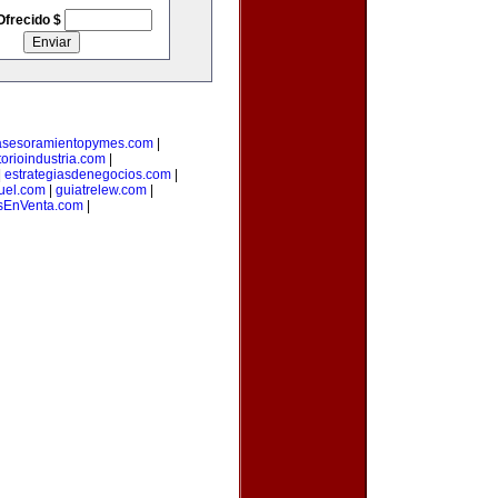
Ofrecido $
asesoramientopymes.com
|
torioindustria.com
|
|
estrategiasdenegocios.com
|
uel.com
|
guiatrelew.com
|
EnVenta.com
|