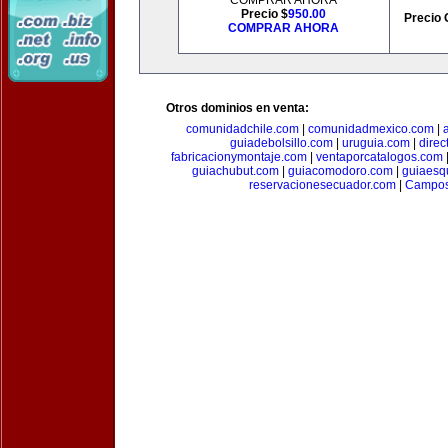
COMPRAR AHORA
Precio $
950.00
Precio 
COMPRAR AHORA
Otros dominios en venta:
comunidadchile.com
|
comunidadmexico.com
|
guiadebolsillo.com
|
uruguia.com
|
direc
fabricacionymontaje.com
|
ventaporcatalogos.com
guiachubut.com
|
guiacomodoro.com
|
guiaesq
reservacionesecuador.com
|
Campos